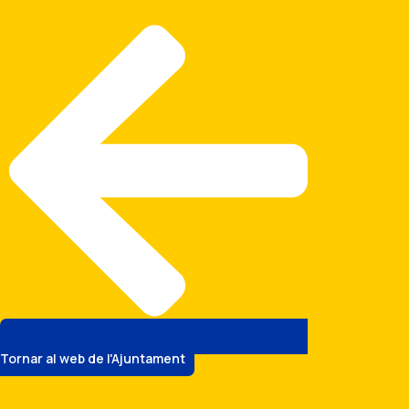
Vés
al
contingut
Tornar al web de l'Ajuntament