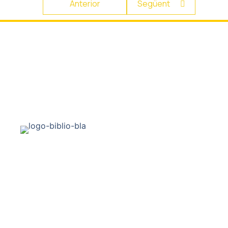
Anterior
Següent
La biblioteca
La biblioteca
Biblionovetats
Contacta'ns
Club de lectura
Agenda
Actualitat
La Selva del Camp és una vila i municipi de la comarca del Baix Camp
situat entre la plana del Camp i els primers contraforts de la serra
de la Mussara. Benvingudes i benvinguts!
Serveis
Catàleg ARGUS
EBiblio