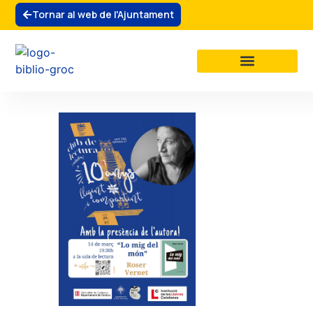
Tornar al web de l'Ajuntament
La biblioteca
Clubs de lectura