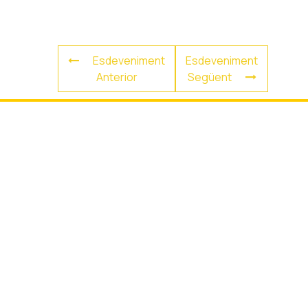
Esdeveniment
Esdeveniment
Anterior
Següent
La biblioteca
La biblioteca
Biblionovetats
Contacta'ns
Club de lectura
Agenda
Actualitat