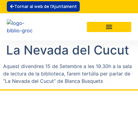
Tornar al web de l'Ajuntament
La biblioteca
Clubs de lectura
La Nevada del Cucut
Aquest divendres 15 de Setembre a les 19.30h a la sala
de lectura de la biblioteca, farem tertúlia per parlar de
“La Nevada del Cucut” de Blanca Busquets
La biblioteca
La biblioteca
Biblionovetats
Contacta'ns