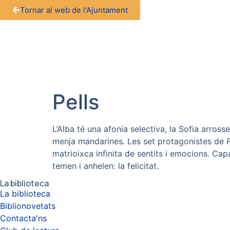
Tornar al web de l'Ajuntament
Pells
L’Alba té una afonia selectiva, la Sofia arros
menja mandarines. Les set protagonistes de
P
matrioixca infinita de sentits i emocions. Cap
temen i anhelen: la felicitat.
La biblioteca
La biblioteca
Biblionovetats
Contacta'ns